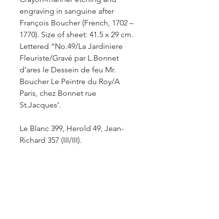
engraving in sanguine after
François Boucher (French, 1702 –
1770). Size of sheet: 41.5 x 29 cm.
Lettered “No.49/La Jardiniere
Fleuriste/Gravé par L.Bonnet
d’ares le Dessein de feu Mr.
Boucher Le Peintre du Roy/A
Paris, chez Bonnet rue
St.Jacques’.
Le Blanc 399, Herold 49, Jean-
Richard 357 (III/III).
Fine impression of this rare print
on laid paper with margins
around the platemark; some
flattened creases, soiling of
paper on top edges, small,